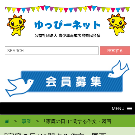
検索する
MENU
>
事業
>
｢家庭の日｣に関する作文・図画