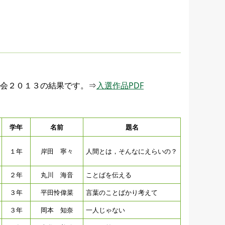
大会２０１３の結果です。⇒
入選作品PDF
学年
名前
題名
１年
岸田 寧々
人間とは，そんなにえらいの？
２年
丸川 海音
ことばを伝える
３年
平田怜偉菜
言葉のことばかり考えて
３年
岡本 知奈
一人じゃない