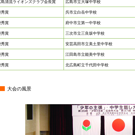
広島清流ライオンズクラブ会長賞
広島市立大塚中学校
優秀賞
呉市立白岳中学校
優秀賞
府中市立第一中学校
優秀賞
三次市立三良坂中学校
優秀賞
安芸高田市立美土里中学校
優秀賞
江田島市立能美中学校
優秀賞
北広島町立千代田中学校
大会の風景