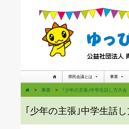
県民会議とは
事業
>
事業
>
｢少年の主張｣中学生話し方大会
｢少年の主張｣中学生話し