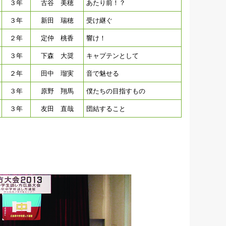
３年
古谷 美穂
あたり前！？
３年
新田 瑞穂
受け継ぐ
２年
定仲 桃香
響け！
３年
下森 大奨
キャプテンとして
２年
田中 瑠実
音で魅せる
３年
原野 翔馬
僕たちの目指すもの
３年
友田 直哉
団結すること