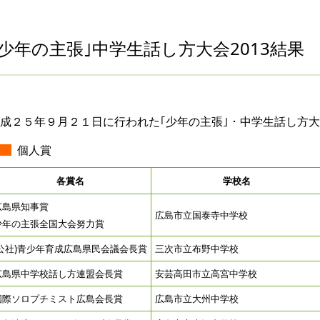
｢少年の主張｣中学生話し方大会2013結果
成２５年９月２１日に行われた｢少年の主張｣・中学生話し方
個人賞
各賞名
学校名
広島県知事賞
広島市立国泰寺中学校
少年の主張全国大会努力賞
(公社)青少年育成広島県民会議会長賞
三次市立布野中学校
広島県中学校話し方連盟会長賞
安芸高田市立高宮中学校
国際ソロプチミスト広島会長賞
広島市立大州中学校