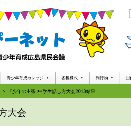
青少年育成カレッジ
各種様式
刊行物
団
>
｢少年の主張｣中学生話し方大会2013結果
方大会