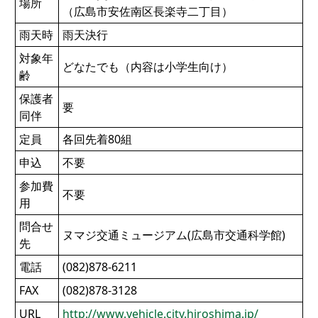
場所
（広島市安佐南区長楽寺二丁目）
雨天時
雨天決行
対象年
どなたでも（内容は小学生向け）
齢
保護者
要
同伴
定員
各回先着80組
申込
不要
参加費
不要
用
問合せ
ヌマジ交通ミュージアム(広島市交通科学館)
先
電話
(082)878-6211
FAX
(082)878-3128
URL
http://www.vehicle.city.hiroshima.jp/