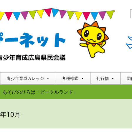
青少年育成カレッジ
各種様式
刊行物
団
あそびのひろば「ビークルランド」
4年10月-