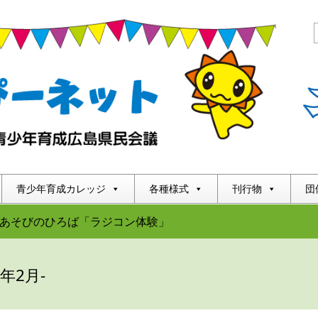
青少年育成カレッジ
各種様式
刊行物
団
あそびのひろば「ラジコン体験」
5年2月-