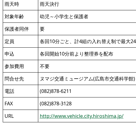
雨天時
雨天決行
対象年齢
幼児～小学生と保護者
保護者同伴
要
定員
各回10分ごと、計4組の入れ替え制で最大2
申込
各回開始10分前より整理券を配布
参加費用
不要
問合せ先
ヌマジ交通ミュージアム(広島市交通科学館)
電話
(082)878-6211
FAX
(082)878-3128
URL
http://www.vehicle.city.hiroshima.jp/