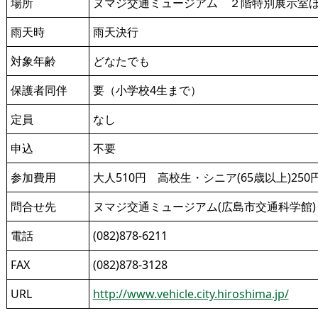
場所
ヌマジ交通ミュージアム ２階特別展示室ほ
雨天時
雨天決行
対象年齢
どなたでも
保護者同伴
要（小学校4生まで）
定員
なし
申込
不要
参加費用
大人510円 高校生・シニア(65歳以上)25
問合せ先
ヌマジ交通ミュージアム(広島市交通科学館)
電話
(082)878-6211
FAX
(082)878-3128
URL
http://www.vehicle.city.hiroshima.jp/