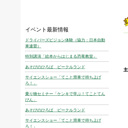
イベント最新情報
ドライバーズビジョン体験（協力：日本自動
車連盟）
特別講演「絵本からはじまる恐竜教室」
あそびのひろば ビークルランド
主
サイエンスショー「てこと滑車で持ち上げ
ろ！」
乗り物セミナー「ケンキで学ぶ！てことてん
びん」
あそびのひろば ビークルランド
サイエンスショー「てこと滑車で持ち上げ
ろ！」