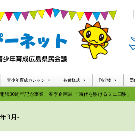
青少年育成カレッジ
各種様式
刊行物
団
開館30周年記念事業 春季企画展 「時代を駆けるミニ四駆」
5年3月-