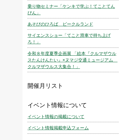
乗り物セミナー「ケンキで学ぶ！てことてん
びん」
あそびのひろば ビークルランド
サイエンスショー「てこと滑車で持ち上げ
ろ！」
令和８年度夏季企画展 「絵本『クルマザウル
スたんけんたい』×ヌマジ交通ミュージアム
クルマザウルス大集合！」
開催月リスト
イベント情報について
イベント情報の掲載について
イベント情報掲載申込フォーム