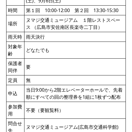
(土)、9月6日(土)
時間
第１回 10:00-12:00 第２回 13:30-15:30
ヌマジ交通ミュージアム １階レストスペー
場所
ス （広島市安佐南区長楽寺二丁目）
雨天時
雨天決行
対象年
どなたでも
齢
保護者
要
同伴
定員
無
当日9:00から2階エレベーターホールで、先着
申込
順にすべての回の整理券を1組に1枚ずつ配布
参加費
不要（要観覧料）
用
問合せ
ヌマジ交通ミュージアム(広島市交通科学館)
先