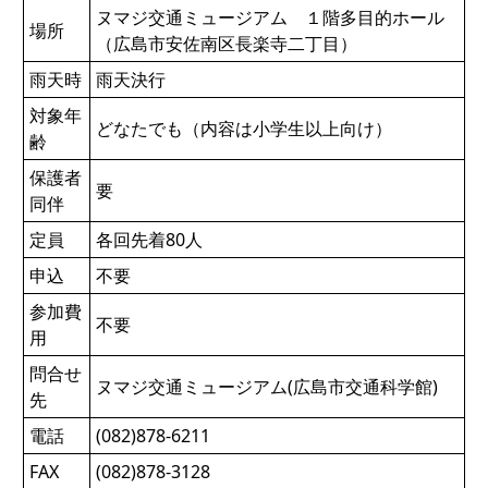
ヌマジ交通ミュージアム １階多目的ホール
場所
（広島市安佐南区長楽寺二丁目）
雨天時
雨天決行
対象年
どなたでも（内容は小学生以上向け）
齢
保護者
要
同伴
定員
各回先着80人
申込
不要
参加費
不要
用
問合せ
ヌマジ交通ミュージアム(広島市交通科学館)
先
電話
(082)878-6211
FAX
(082)878-3128