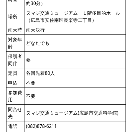
約30分）
ヌマジ交通ミュージアム １階多目的ホール
場所
（広島市安佐南区長楽寺二丁目）
雨天時
雨天決行
対象年
どなたでも
齢
保護者
要
同伴
定員
各回先着80人
申込
不要
参加費
不要
用
問合せ
ヌマジ交通ミュージアム(広島市交通科学館)
先
電話
(082)878-6211