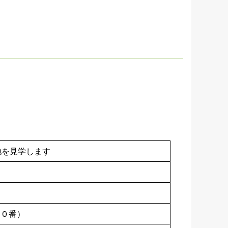
地を見学します
８０番）