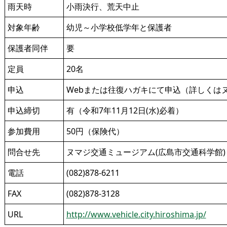
雨天時
小雨決行、荒天中止
対象年齢
幼児～小学校低学年と保護者
保護者同伴
要
定員
20名
申込
Webまたは往復ハガキにて申込（詳しくは
申込締切
有（令和7年11月12日(水)必着）
参加費用
50円（保険代）
問合せ先
ヌマジ交通ミュージアム(広島市交通科学館)
電話
(082)878-6211
FAX
(082)878-3128
URL
http://www.vehicle.city.hiroshima.jp/