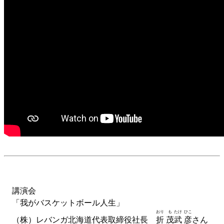
講演会
「我がバスケットボール人生」
おり
も
たけ
ひこ
（株）レバンガ北海道代表取締役社長
折
茂
武
彦
さん