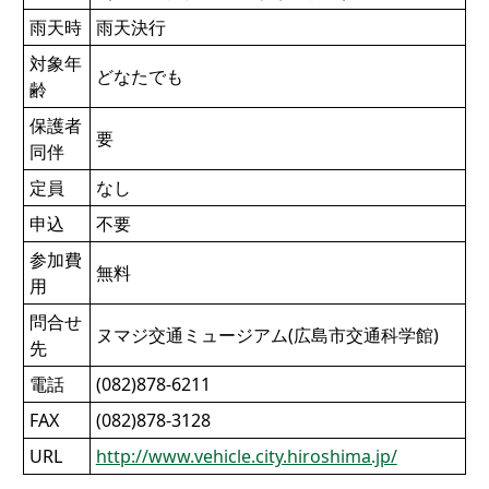
雨天時
雨天決行
対象年
どなたでも
齢
保護者
要
同伴
定員
なし
申込
不要
参加費
無料
用
問合せ
ヌマジ交通ミュージアム(広島市交通科学館)
先
電話
(082)878-6211
FAX
(082)878-3128
URL
http://www.vehicle.city.hiroshima.jp/