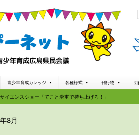
青少年育成カレッジ
各種様式
刊行物
団
サイエンスショー「てこと滑車で持ち上げろ！」
6年8月-