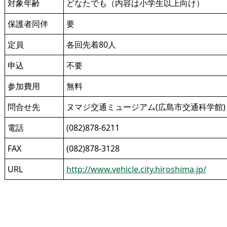
対象年齢
どなたでも（内容は小学生以上向け）
保護者同伴
要
定員
各回先着80人
申込
不要
参加費用
無料
問合せ先
ヌマジ交通ミュージアム(広島市交通科学館)
電話
(082)878-6211
FAX
(082)878-3128
URL
http://www.vehicle.city.hiroshima.jp/