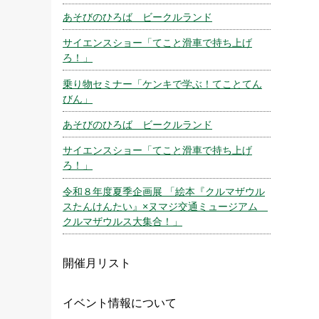
あそびのひろば ビークルランド
サイエンスショー「てこと滑車で持ち上げ
ろ！」
乗り物セミナー「ケンキで学ぶ！てことてん
びん」
あそびのひろば ビークルランド
サイエンスショー「てこと滑車で持ち上げ
ろ！」
令和８年度夏季企画展 「絵本『クルマザウル
スたんけんたい』×ヌマジ交通ミュージアム
クルマザウルス大集合！」
開催月リスト
イベント情報について