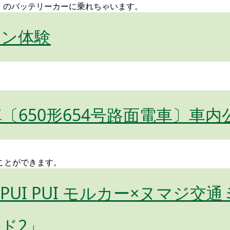
カー」のバッテリーカーに乗れちゃいます。
コン体験
〔650形654号路面電車〕車内
ことができます。
PUI PUI モルカー×ヌマジ
ド2」