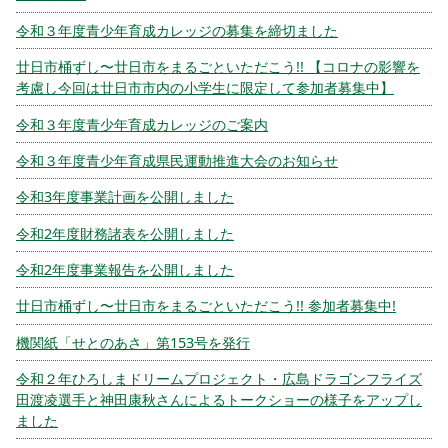
令和３年度青少年育成カレッジの募集を締切ました
廿日市桶ずし〜廿日市をまるごといただこう!! 【コロナの影響を
考慮し今回は廿日市市内の小学生に限定して参加者募集中】
令和３年度青少年育成カレッジのご案内
令和３年度青少年育成県民運動推進大会のお知らせ
令和3年度事業計画を公開しました
令和2年度財務諸表を公開しました
令和2年度事業報告を公開しました
廿日市桶ずし〜廿日市をまるごといただこう!! 参加者募集中!
機関紙「せとのあさ」第153号を発行
令和２年ひろしまドリームプロジェクト・広島ドラゴンフライズ
田渡凌選手と神田康秋さんによるトークショーの様子をアップし
ました