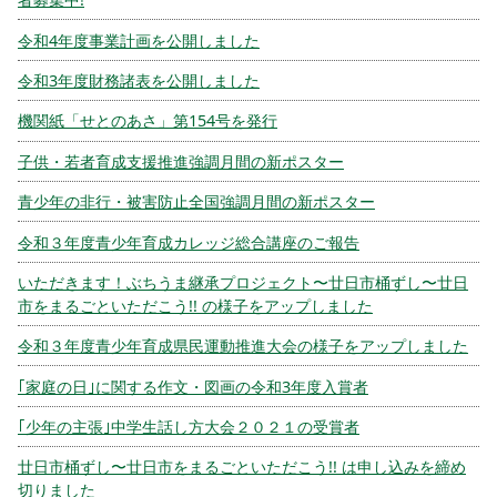
令和4年度事業計画を公開しました
令和3年度財務諸表を公開しました
機関紙「せとのあさ」第154号を発行
子供・若者育成支援推進強調月間の新ポスター
青少年の非行・被害防止全国強調月間の新ポスター
令和３年度青少年育成カレッジ総合講座のご報告
いただきます！ぶちうま継承プロジェクト〜廿日市桶ずし〜廿日
市をまるごといただこう!! の様子をアップしました
令和３年度青少年育成県民運動推進大会の様子をアップしました
｢家庭の日｣に関する作文・図画の令和3年度入賞者
｢少年の主張｣中学生話し方大会２０２１の受賞者
廿日市桶ずし〜廿日市をまるごといただこう!! は申し込みを締め
切りました