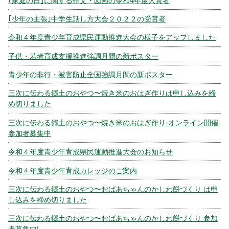
｢家庭の日｣に関する作文・図画の令和4年度入賞者
｢少年の主張｣中学生話し方大会２０２２の受賞者
令和４年度青少年育成県民運動推進大会の様子をアップしました
子供・若者育成支援推進強調月間の新ポスター
青少年の非行・被害防止全国強調月間の新ポスター
三次に伝わる郷土のおやつ〜焼き米のおはぎ作りは申し込みを締
め切りました
三次に伝わる郷土のおやつ〜焼き米のおはぎ作り-オンライン開催-
参加者募集中
令和４年度青少年育成県民運動推進大会のお知らせ
令和４年度青少年育成カレッジのご案内
三次に伝わる郷土のおやつ〜おばあちゃんのかしわ餅づくり は申
し込みを締め切りました
三次に伝わる郷土のおやつ〜おばあちゃんのかしわ餅づくり 参加
者募集中!