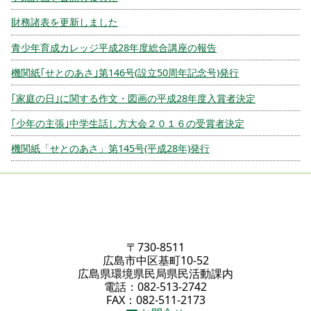
財務諸表を更新しました
青少年育成カレッジ平成28年度総合講座の報告
機関紙｢せとのあさ｣第146号(設立50周年記念号)発行
｢家庭の日｣に関する作文・図画の平成28年度入賞者決定
｢少年の主張｣中学生話し方大会２０１６の受賞者決定
機関紙「せとのあさ」第145号(平成28年)発行
〒730-8511
広島市中区基町10-52
広島県環境県民局県民活動課内
電話：082-513-2742
FAX：082-511-2173