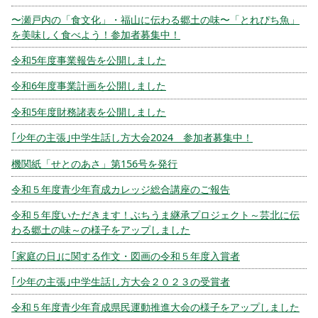
〜瀬戸内の「食文化」・福山に伝わる郷土の味〜「とれぴち魚」
を美味しく食べよう！参加者募集中！
令和5年度事業報告を公開しました
令和6年度事業計画を公開しました
令和5年度財務諸表を公開しました
｢少年の主張｣中学生話し方大会2024 参加者募集中！
機関紙「せとのあさ」第156号を発行
令和５年度青少年育成カレッジ総合講座のご報告
令和５年度いただきます！ぶちうま継承プロジェクト～芸北に伝
わる郷土の味～の様子をアップしました
｢家庭の日｣に関する作文・図画の令和５年度入賞者
｢少年の主張｣中学生話し方大会２０２３の受賞者
令和５年度青少年育成県民運動推進大会の様子をアップしました