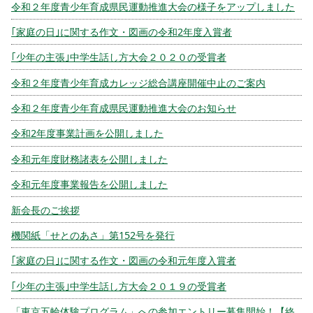
令和２年度青少年育成県民運動推進大会の様子をアップしました
｢家庭の日｣に関する作文・図画の令和2年度入賞者
｢少年の主張｣中学生話し方大会２０２０の受賞者
令和２年度青少年育成カレッジ総合講座開催中止のご案内
令和２年度青少年育成県民運動推進大会のお知らせ
令和2年度事業計画を公開しました
令和元年度財務諸表を公開しました
令和元年度事業報告を公開しました
新会長のご挨拶
機関紙「せとのあさ」第152号を発行
｢家庭の日｣に関する作文・図画の令和元年度入賞者
｢少年の主張｣中学生話し方大会２０１９の受賞者
「東京五輪体験プログラム」への参加エントリー募集開始！【終