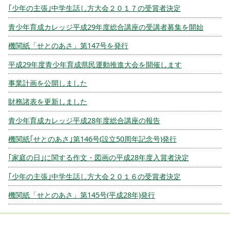
｢少年の主張｣中学生話し方大会２０１７の受賞者決定
青少年育成カレッジ平成29年度総合講座の受講者募集を開始
機関紙「せとのあさ」第147号を発行
平成29年度青少年育成県民運動推進大会を開催します
事業計画を公開しました
財務諸表を更新しました
青少年育成カレッジ平成28年度総合講座の報告
機関紙｢せとのあさ｣第146号(設立50周年記念号)発行
｢家庭の日｣に関する作文・図画の平成28年度入賞者決定
｢少年の主張｣中学生話し方大会２０１６の受賞者決定
機関紙「せとのあさ」第145号(平成28年)発行