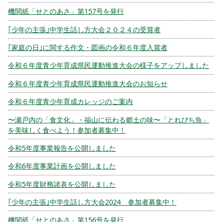
機関紙「せとのあさ」第157号を発行
｢少年の主張｣中学生話し方大会２０２４の受賞者
｢家庭の日｣に関する作文・図画の令和６年度入賞者
令和６年度青少年育成県民運動推進大会の様子をアップしました
令和６年度青少年育成県民運動推進大会のお知らせ
令和６年度青少年育成カレッジのご案内
〜瀬戸内の「食文化」・福山に伝わる郷土の味〜「とれぴち魚」
を美味しく食べよう！参加者募集中！
令和5年度事業報告を公開しました
令和6年度事業計画を公開しました
令和5年度財務諸表を公開しました
｢少年の主張｣中学生話し方大会2024 参加者募集中！
機関紙「せとのあさ」第156号を発行