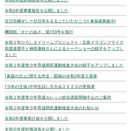
令和2年度事業報告を公開しました
廿日市桶ずし〜廿日市をまるごといただこう!! 参加者募集中!
機関紙「せとのあさ」第153号を発行
令和２年ひろしまドリームプロジェクト・広島ドラゴンフライズ
田渡凌選手と神田康秋さんによるトークショーの様子をアップし
ました
令和２年度青少年育成県民運動推進大会の様子をアップしました
｢家庭の日｣に関する作文・図画の令和2年度入賞者
｢少年の主張｣中学生話し方大会２０２０の受賞者
令和２年度青少年育成カレッジ総合講座開催中止のご案内
令和２年度青少年育成県民運動推進大会のお知らせ
令和2年度事業計画を公開しました
令和元年度財務諸表を公開しました