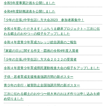
令和5年度事業計画を公開しました
令和4年度財務諸表を公開しました
｢少年の主張｣中学生話し方大会2023 参加者募集中！
令和４年度いただきます！ぶちうま継承プロジェクト～三次に伝
わる郷土のおやつ～の様子をアップしました
令和４年度青少年育成カレッジ総合講座のご報告
｢家庭の日｣に関する作文・図画の令和4年度入賞者
｢少年の主張｣中学生話し方大会２０２２の受賞者
令和４年度青少年育成県民運動推進大会の様子をアップしました
子供・若者育成支援推進強調月間の新ポスター
青少年の非行・被害防止全国強調月間の新ポスター
三次に伝わる郷土のおやつ〜焼き米のおはぎ作りは申し込みを締
め切りました