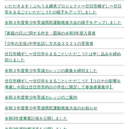
いただきます！ぶちうま継承プロジェクト〜廿日市桶ずし〜廿日
市をまるごといただこう!! の様子をアップしました
令和３年度青少年育成県民運動推進大会の様子をアップしました
｢家庭の日｣に関する作文・図画の令和3年度入賞者
｢少年の主張｣中学生話し方大会２０２１の受賞者
廿日市桶ずし〜廿日市をまるごといただこう!! は申し込みを締め
切りました
令和３年度青少年育成カレッジの募集を締切ました
廿日市桶ずし〜廿日市をまるごといただこう!! 【コロナの影響を
考慮し今回は廿日市市内の小学生に限定して参加者募集中】
令和３年度青少年育成カレッジのご案内
令和３年度青少年育成県民運動推進大会のお知らせ
令和3年度事業計画を公開しました
令和2年度財務諸表を公開しました