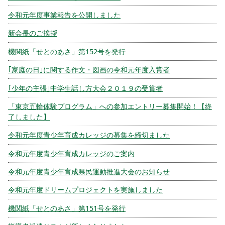
令和元年度事業報告を公開しました
新会長のご挨拶
機関紙「せとのあさ」第152号を発行
｢家庭の日｣に関する作文・図画の令和元年度入賞者
｢少年の主張｣中学生話し方大会２０１９の受賞者
「東京五輪体験プログラム」への参加エントリー募集開始！【終
了しました】
令和元年度青少年育成カレッジの募集を締切ました
令和元年度青少年育成カレッジのご案内
令和元年度青少年育成県民運動推進大会のお知らせ
令和元年度ドリームプロジェクトを実施しました
機関紙「せとのあさ」第151号を発行