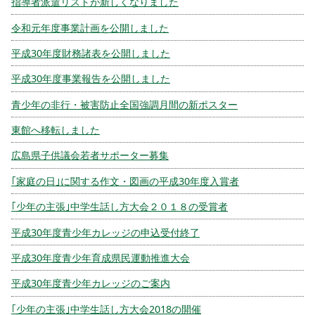
指導者派遣リストが新しくなりました
令和元年度事業計画を公開しました
平成30年度財務諸表を公開しました
平成30年度事業報告を公開しました
青少年の非行・被害防止全国強調月間の新ポスター
東館へ移転しました
広島県子供議会若者サポーター募集
｢家庭の日｣に関する作文・図画の平成30年度入賞者
｢少年の主張｣中学生話し方大会２０１８の受賞者
平成30年度青少年カレッジの申込受付終了
平成30年度青少年育成県民運動推進大会
平成30年度青少年カレッジのご案内
｢少年の主張｣中学生話し方大会2018の開催