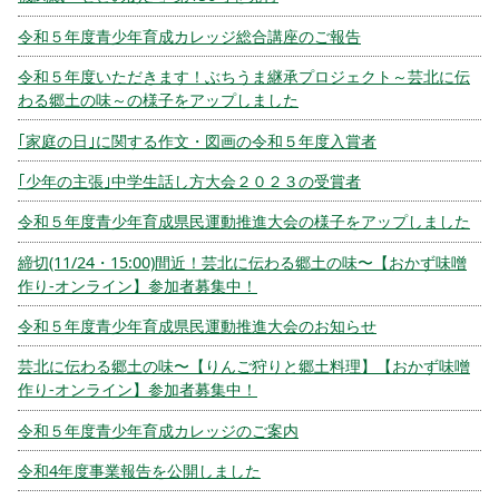
令和５年度青少年育成カレッジ総合講座のご報告
令和５年度いただきます！ぶちうま継承プロジェクト～芸北に伝
わる郷土の味～の様子をアップしました
｢家庭の日｣に関する作文・図画の令和５年度入賞者
｢少年の主張｣中学生話し方大会２０２３の受賞者
令和５年度青少年育成県民運動推進大会の様子をアップしました
締切(11/24・15:00)間近！芸北に伝わる郷土の味〜【おかず味噌
作り-オンライン】参加者募集中！
令和５年度青少年育成県民運動推進大会のお知らせ
芸北に伝わる郷土の味〜【りんご狩りと郷土料理】【おかず味噌
作り-オンライン】参加者募集中！
令和５年度青少年育成カレッジのご案内
令和4年度事業報告を公開しました