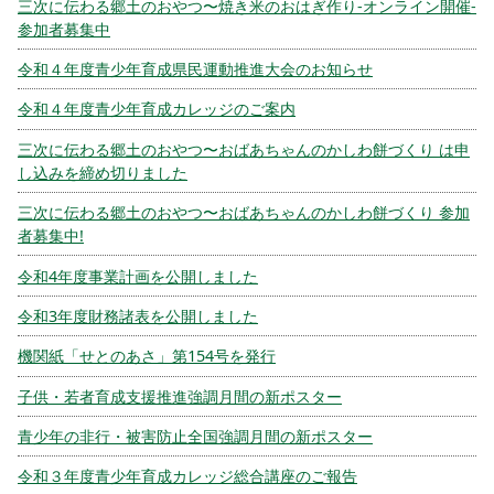
三次に伝わる郷土のおやつ〜焼き米のおはぎ作り-オンライン開催-
参加者募集中
令和４年度青少年育成県民運動推進大会のお知らせ
令和４年度青少年育成カレッジのご案内
三次に伝わる郷土のおやつ〜おばあちゃんのかしわ餅づくり は申
し込みを締め切りました
三次に伝わる郷土のおやつ〜おばあちゃんのかしわ餅づくり 参加
者募集中!
令和4年度事業計画を公開しました
令和3年度財務諸表を公開しました
機関紙「せとのあさ」第154号を発行
子供・若者育成支援推進強調月間の新ポスター
青少年の非行・被害防止全国強調月間の新ポスター
令和３年度青少年育成カレッジ総合講座のご報告