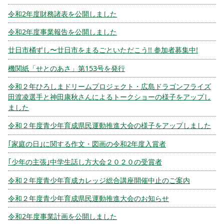
令和2年度財務諸表を公開しました
令和2年度事業報告を公開しました
廿日市桶ずし〜廿日市をまるごといただこう!! 参加者募集中!
機関紙「せとのあさ」第153号を発行
令和２年ひろしまドリームプロジェクト・広島ドラゴンフライズ
田渡凌選手と神田康秋さんによるトークショーの様子をアップし
ました
令和２年度青少年育成県民運動推進大会の様子をアップしました
｢家庭の日｣に関する作文・図画の令和2年度入賞者
｢少年の主張｣中学生話し方大会２０２０の受賞者
令和２年度青少年育成カレッジ総合講座開催中止のご案内
令和２年度青少年育成県民運動推進大会のお知らせ
令和2年度事業計画を公開しました