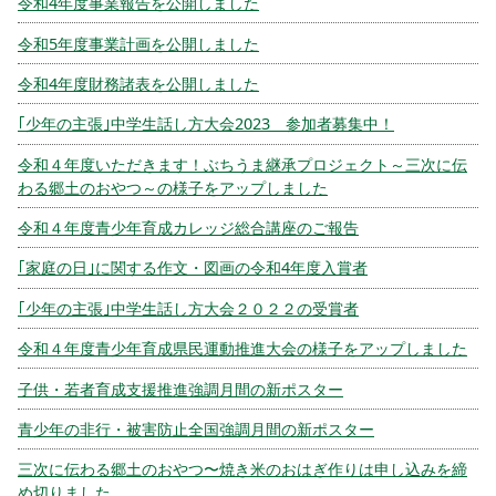
令和4年度事業報告を公開しました
令和5年度事業計画を公開しました
令和4年度財務諸表を公開しました
｢少年の主張｣中学生話し方大会2023 参加者募集中！
令和４年度いただきます！ぶちうま継承プロジェクト～三次に伝
わる郷土のおやつ～の様子をアップしました
令和４年度青少年育成カレッジ総合講座のご報告
｢家庭の日｣に関する作文・図画の令和4年度入賞者
｢少年の主張｣中学生話し方大会２０２２の受賞者
令和４年度青少年育成県民運動推進大会の様子をアップしました
子供・若者育成支援推進強調月間の新ポスター
青少年の非行・被害防止全国強調月間の新ポスター
三次に伝わる郷土のおやつ〜焼き米のおはぎ作りは申し込みを締
め切りました