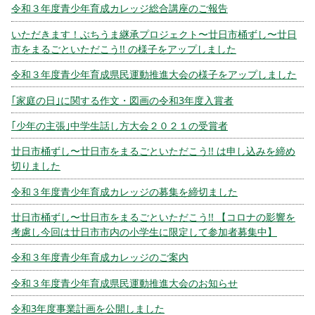
令和３年度青少年育成カレッジ総合講座のご報告
いただきます！ぶちうま継承プロジェクト〜廿日市桶ずし〜廿日
市をまるごといただこう!! の様子をアップしました
令和３年度青少年育成県民運動推進大会の様子をアップしました
｢家庭の日｣に関する作文・図画の令和3年度入賞者
｢少年の主張｣中学生話し方大会２０２１の受賞者
廿日市桶ずし〜廿日市をまるごといただこう!! は申し込みを締め
切りました
令和３年度青少年育成カレッジの募集を締切ました
廿日市桶ずし〜廿日市をまるごといただこう!! 【コロナの影響を
考慮し今回は廿日市市内の小学生に限定して参加者募集中】
令和３年度青少年育成カレッジのご案内
令和３年度青少年育成県民運動推進大会のお知らせ
令和3年度事業計画を公開しました