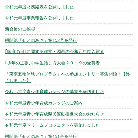
令和元年度財務諸表を公開しました
令和元年度事業報告を公開しました
新会長のご挨拶
機関紙「せとのあさ」第152号を発行
｢家庭の日｣に関する作文・図画の令和元年度入賞者
｢少年の主張｣中学生話し方大会２０１９の受賞者
「東京五輪体験プログラム」への参加エントリー募集開始！【終
了しました】
令和元年度青少年育成カレッジの募集を締切ました
令和元年度青少年育成カレッジのご案内
令和元年度青少年育成県民運動推進大会のお知らせ
令和元年度ドリームプロジェクトを実施しました
機関紙「せとのあさ」第151号を発行