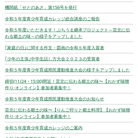
機関紙「せとのあさ」第156号を発行
令和５年度青少年育成カレッジ総合講座のご報告
令和５年度いただきます！ぶちうま継承プロジェクト～芸北に伝
わる郷土の味～の様子をアップしました
｢家庭の日｣に関する作文・図画の令和５年度入賞者
｢少年の主張｣中学生話し方大会２０２３の受賞者
令和５年度青少年育成県民運動推進大会の様子をアップしました
締切(11/24・15:00)間近！芸北に伝わる郷土の味〜【おかず味噌
作り-オンライン】参加者募集中！
令和５年度青少年育成県民運動推進大会のお知らせ
芸北に伝わる郷土の味〜【りんご狩りと郷土料理】【おかず味噌
作り-オンライン】参加者募集中！
令和５年度青少年育成カレッジのご案内