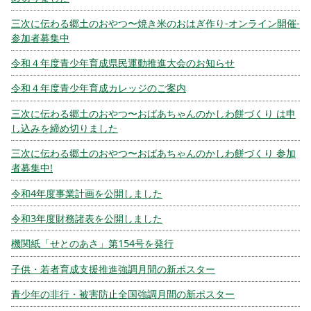
三次に伝わる郷土のおやつ〜焼き米のおはぎ作り-オンライン開催-
参加者募集中
令和４年度青少年育成県民運動推進大会のお知らせ
令和４年度青少年育成カレッジのご案内
三次に伝わる郷土のおやつ〜おばあちゃんのかしわ餅づくり は申
し込みを締め切りました
三次に伝わる郷土のおやつ〜おばあちゃんのかしわ餅づくり 参加
者募集中!
令和4年度事業計画を公開しました
令和3年度財務諸表を公開しました
機関紙「せとのあさ」第154号を発行
子供・若者育成支援推進強調月間の新ポスター
青少年の非行・被害防止全国強調月間の新ポスター