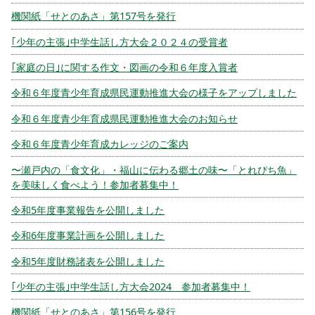
機関紙「せとのあさ」第157号を発行
｢少年の主張｣中学生話し方大会２０２４の受賞者
｢家庭の日｣に関する作文・図画の令和６年度入賞者
令和６年度青少年育成県民運動推進大会の様子をアップしました
令和６年度青少年育成県民運動推進大会のお知らせ
令和６年度青少年育成カレッジのご案内
〜瀬戸内の「食文化」・福山に伝わる郷土の味〜「とれぴち魚」
を美味しく食べよう！参加者募集中！
令和5年度事業報告を公開しました
令和6年度事業計画を公開しました
令和5年度財務諸表を公開しました
｢少年の主張｣中学生話し方大会2024 参加者募集中！
機関紙「せとのあさ」第156号を発行