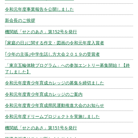
令和元年度事業報告を公開しました
新会長のご挨拶
機関紙「せとのあさ」第152号を発行
｢家庭の日｣に関する作文・図画の令和元年度入賞者
｢少年の主張｣中学生話し方大会２０１９の受賞者
「東京五輪体験プログラム」への参加エントリー募集開始！【終
了しました】
令和元年度青少年育成カレッジの募集を締切ました
令和元年度青少年育成カレッジのご案内
令和元年度青少年育成県民運動推進大会のお知らせ
令和元年度ドリームプロジェクトを実施しました
機関紙「せとのあさ」第151号を発行