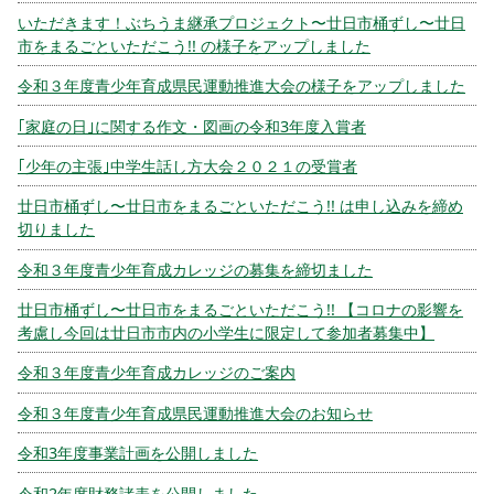
いただきます！ぶちうま継承プロジェクト〜廿日市桶ずし〜廿日
市をまるごといただこう!! の様子をアップしました
令和３年度青少年育成県民運動推進大会の様子をアップしました
｢家庭の日｣に関する作文・図画の令和3年度入賞者
｢少年の主張｣中学生話し方大会２０２１の受賞者
廿日市桶ずし〜廿日市をまるごといただこう!! は申し込みを締め
切りました
令和３年度青少年育成カレッジの募集を締切ました
廿日市桶ずし〜廿日市をまるごといただこう!! 【コロナの影響を
考慮し今回は廿日市市内の小学生に限定して参加者募集中】
令和３年度青少年育成カレッジのご案内
令和３年度青少年育成県民運動推進大会のお知らせ
令和3年度事業計画を公開しました
令和2年度財務諸表を公開しました