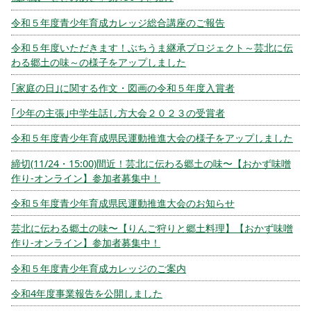
令和５年度青少年育成カレッジ総合講座のご報告
令和５年度いただきます！ぶちうま継承プロジェクト～芸北に伝
わる郷土の味～の様子をアップしました
｢家庭の日｣に関する作文・図画の令和５年度入賞者
｢少年の主張｣中学生話し方大会２０２３の受賞者
令和５年度青少年育成県民運動推進大会の様子をアップしました
締切(11/24・15:00)間近！芸北に伝わる郷土の味〜【おかず味噌
作り-オンライン】参加者募集中！
令和５年度青少年育成県民運動推進大会のお知らせ
芸北に伝わる郷土の味〜【りんご狩りと郷土料理】【おかず味噌
作り-オンライン】参加者募集中！
令和５年度青少年育成カレッジのご案内
令和4年度事業報告を公開しました