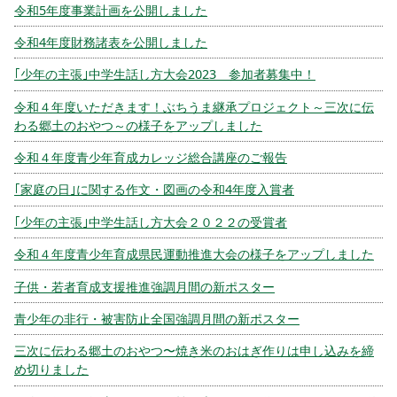
令和5年度事業計画を公開しました
令和4年度財務諸表を公開しました
｢少年の主張｣中学生話し方大会2023 参加者募集中！
令和４年度いただきます！ぶちうま継承プロジェクト～三次に伝
わる郷土のおやつ～の様子をアップしました
令和４年度青少年育成カレッジ総合講座のご報告
｢家庭の日｣に関する作文・図画の令和4年度入賞者
｢少年の主張｣中学生話し方大会２０２２の受賞者
令和４年度青少年育成県民運動推進大会の様子をアップしました
子供・若者育成支援推進強調月間の新ポスター
青少年の非行・被害防止全国強調月間の新ポスター
三次に伝わる郷土のおやつ〜焼き米のおはぎ作りは申し込みを締
め切りました