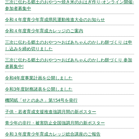
三次に伝わる郷土のおやつ〜焼き米のおはぎ作り-オンライン開催-
参加者募集中
令和４年度青少年育成県民運動推進大会のお知らせ
令和４年度青少年育成カレッジのご案内
三次に伝わる郷土のおやつ〜おばあちゃんのかしわ餅づくり は申
し込みを締め切りました
三次に伝わる郷土のおやつ〜おばあちゃんのかしわ餅づくり 参加
者募集中!
令和4年度事業計画を公開しました
令和3年度財務諸表を公開しました
機関紙「せとのあさ」第154号を発行
子供・若者育成支援推進強調月間の新ポスター
青少年の非行・被害防止全国強調月間の新ポスター
令和３年度青少年育成カレッジ総合講座のご報告