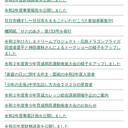
令和2年度事業報告を公開しました
廿日市桶ずし〜廿日市をまるごといただこう!! 参加者募集中!
機関紙「せとのあさ」第153号を発行
令和２年ひろしまドリームプロジェクト・広島ドラゴンフライズ
田渡凌選手と神田康秋さんによるトークショーの様子をアップし
ました
令和２年度青少年育成県民運動推進大会の様子をアップしました
｢家庭の日｣に関する作文・図画の令和2年度入賞者
｢少年の主張｣中学生話し方大会２０２０の受賞者
令和２年度青少年育成カレッジ総合講座開催中止のご案内
令和２年度青少年育成県民運動推進大会のお知らせ
令和2年度事業計画を公開しました
令和元年度財務諸表を公開しました