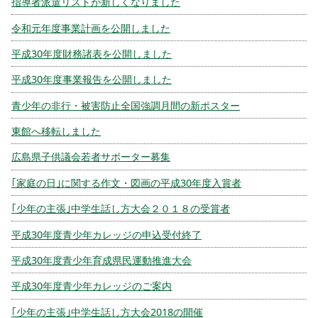
指導者派遣リストが新しくなりました
令和元年度事業計画を公開しました
平成30年度財務諸表を公開しました
平成30年度事業報告を公開しました
青少年の非行・被害防止全国強調月間の新ポスター
東館へ移転しました
広島県子供議会若者サポーター募集
｢家庭の日｣に関する作文・図画の平成30年度入賞者
｢少年の主張｣中学生話し方大会２０１８の受賞者
平成30年度青少年カレッジの申込受付終了
平成30年度青少年育成県民運動推進大会
平成30年度青少年カレッジのご案内
｢少年の主張｣中学生話し方大会2018の開催