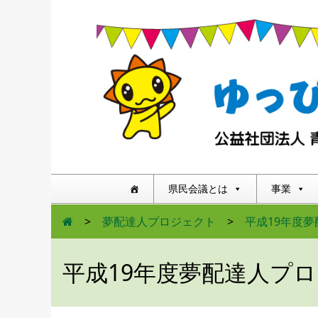
県民会議とは
事業
>
夢配達人プロジェクト
>
平成19年度
平成19年度夢配達人プ