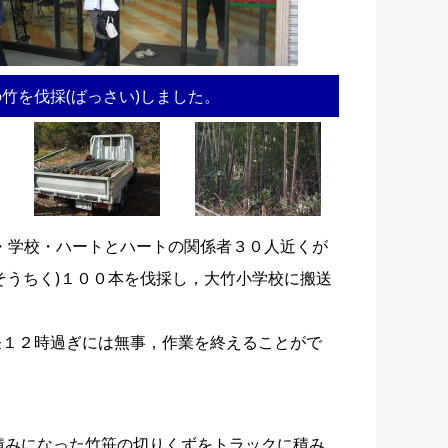
竹を伐採(ばっさい)しました。
・学校・ハートとハートの関係者３０人近くが
そうちく)１００本を伐採し，大竹小学校に搬送
昼１２時過ぎには無事，作業を終えることがで
みになった竹笹の切りくずをトラックに積み