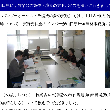
山口県に，竹楽器の製作・演奏のアドバイスを請いに行きまし
バンブーオーケストラ編成の夢の実現に向け，１月８日(火)竹
奏)について，実行委員会のメンバーが山口県岩国農林事務所
その後，｢いわくに竹楽坊｣の竹楽器の制作現場 兼 練習場所(
の素晴らしさについて教えていただきました。