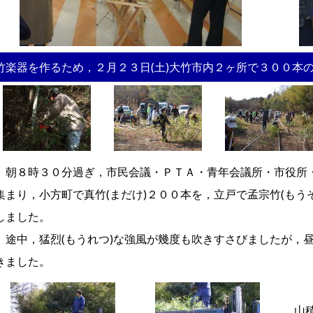
竹楽器を作るため，２月２３日(土)大竹市内２ヶ所で３００本の
朝８時３０分過ぎ，市民会議・ＰＴＡ・青年会議所・市役所
集まり，小方町で真竹(まだけ)２００本を，立戸で孟宗竹(もう
しました。
途中，猛烈(もうれつ)な強風が幾度も吹きすさびましたが，
きました。
山積